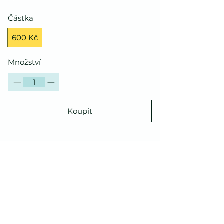
Částka
600 Kč
Množství
Koupit
Obchodní podmínky
Ochrana osobních údajů
© 2025 Orlický Ecstatic. Všechna práva vyhrazena.