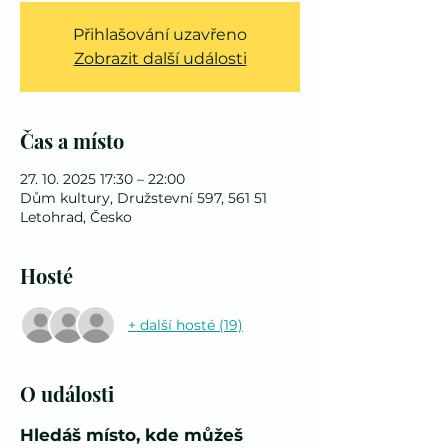
Přihlašování uzavřeno
Zobrazit další události
Čas a místo
27. 10. 2025 17:30 – 22:00
Dům kultury, Družstevní 597, 561 51
Letohrad, Česko
Hosté
+ další hosté (19)
O události
Hledáš místo, kde můžeš 