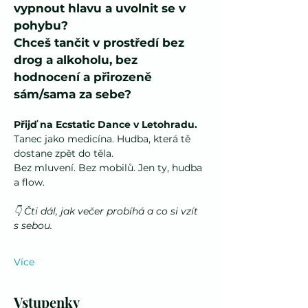
vypnout hlavu a uvolnit se v 
pohybu?
Chceš tančit v prostředí bez 
drog a alkoholu, bez 
hodnocení a přirozeně 
sám/sama za sebe?
Přijď na Ecstatic Dance v Letohradu.
Tanec jako medicína. Hudba, která tě 
dostane zpět do těla.
Bez mluvení. Bez mobilů. Jen ty, hudba 
a flow.
👇 Čti dál, jak večer probíhá a co si vzít 
s sebou.
Více
Vstupenky