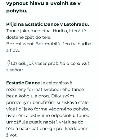
vypnout hlavu a uvolnit se v 
pohybu. 
Přijď na Ecstatic Dance v Letohradu.
Tanec jako medicína. Hudba, která tě 
dostane zpět do těla.
Bez mluvení. Bez mobilů. Jen ty, hudba 
a flow.
👇 Čti dál, jak večer probíhá a co si vzít 
s sebou.
Ecstatic Dance
 je celosvětově 
rozšířený formát svobodného tance 
bez alkoholu a drog. Díky svým 
přirozeným benefitům si získává stále 
více lidí jako forma vědomého pohybu, 
uvolnění a aktivního odpočinku. Tanec 
umožňuje pustit napětí, vrátit se do 
těla a načerpat energii pro každodenní 
život.