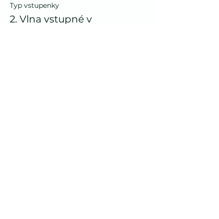
Typ vstupenky
2. Vlna vstupné v
předprodeji
Cena
650,00 Kč
Prodej skončil
Typ vstupenky
3. Vlna vstupné v
předprodeji
Cena
700,00 Kč